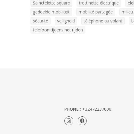
Sainctelette square
trottinette électrique
ele
gedeelde mobiliteit
mobilité partagée
milieu
sécurité
veiligheid
téléphone au volant
b
telefoon tijdens het rijden
PHONE :
+32472237006