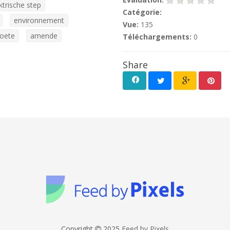
ktrische step
Catégorie:
environnement
Vue:
135
oete
amende
Téléchargements:
0
Share
Copyright
2025
Feed by Pixels