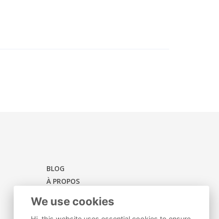
BLOG
À PROPOS
STOCK
We use cookies
CATÉGORIES
Hi, this website uses essential cookies to ensure