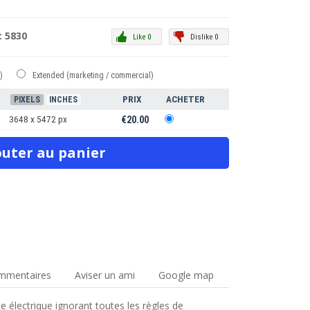
 : 5830
Like 0
Dislike 0
)
Extended (marketing / commercial)
PRIX
ACHETER
PIXELS
INCHES
3648 x 5472 px
€20.00
mmentaires
Aviser un ami
Google map
e électrique ignorant toutes les règles de