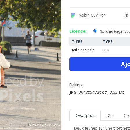
ID
Robin Cuvillier
Licence:
Standard (organique
TITRE
TYPE
Taille originale
JPG
Fichiers:
JPG:
3648x5472px @ 3.63 Mb.
Description
EXIF
Co
Deux jeunes sur une trottinett